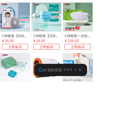
CM朝美【600只】6002A-1型白色头戴式防雾霾PM2.5防粉尘无纺布骑行成人男女KN95折叠防护口罩
CM朝美【2000只】单独包装防飞沫唾液BFE95一次性防粉尘透气F-Y1-A型男女秋季防护口罩
CM朝美一次性口罩CM朝美防唾液细菌颗粒物一次性防护口罩
¥ 90.00
¥ 26.00
¥ 256.00
立即购买
立即购买
立即购买
CM朝美 Y3-A型N95口罩 （灭菌）单独包装头戴式灭菌型防飞沫唾液BFE95防粉尘透气男女秋季防护口罩
倍视能BUSHNELL博士能测距仪/PRO X3 7倍放大/V6S激光坡度版望远镜/miniA1坡度版-可充电
一次性鞋套机全自动脚套器踩脚换穿套鞋机工厂新款拖拉式家用商用
¥ 48.00
¥ 2900.00
¥ 248.00
立即购买
立即购买
立即购买
上一页
1
/
12
下一页