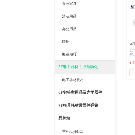
办公家具
清洁用品
办公用品
脚轮
GN
公
公
搬运/梯子
线
板
公
¥ 1
牛
5F电工器材工控自动化
品
快
桩
电工器材耗材
6F实验室用品及光学器件
7F模具耗材紧固件弹簧
品牌墙
雷利rolyMRO