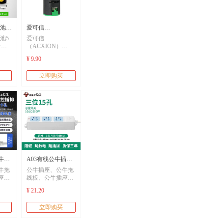
池5
爱可信
池5
爱可信
号官
ACXION/AD115-
号官
（ACXION）
玩具
AD115-22/21-A9
玩具
22/21-A9
¥ 9.90
立得
AC/DC220V 黄色
立得
AC/DC220V电源指
电子
电源指示灯 LED信
立即购买
池大
号灯
电子
示灯 LED信号灯
池大
公牛插
A03有线公牛插座
牛拖
公牛插座、公牛拖
位
公牛排插三位
座
线板、公牛插座
、公
板、公牛排插、公
0/15/20
0.5/1/2/3/5/8/10/15/20
¥ 21.20
公牛
牛轨道插座、公牛
米线
电
快充、公牛充电
立即购买
桩、usb快充