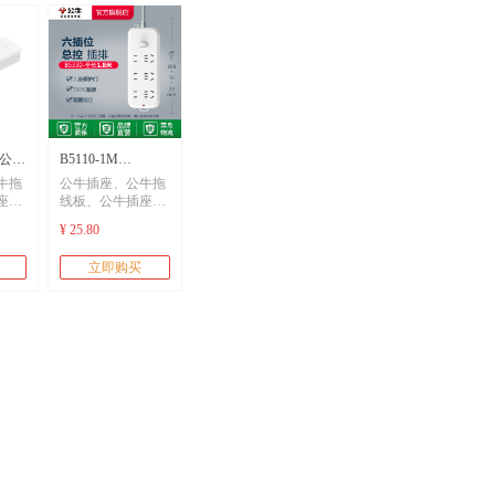
4D公牛
B5110-1M
牛拖
公牛插座、公牛拖
公牛
B5120/B5220/B5330-
座
线板、公牛插座
、公
板、公牛排插、公
品电
1.8m公牛插座公牛
¥ 25.80
公牛
牛轨道插座、公牛
排插公牛代理
电
快充、公牛充电
立即购买
桩、usb快充