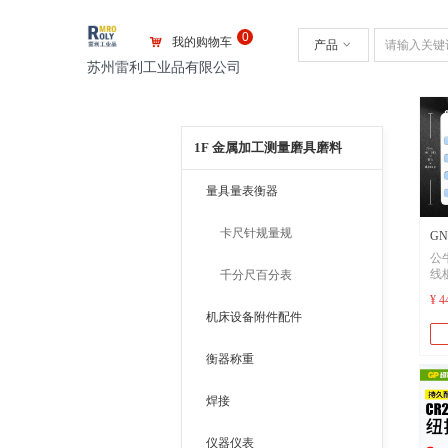
0
낙
我的购物车
产品
ꀁ
苏州雷利工业品有限公司
1F 金属加工测量磨具磨料
量具量表衡器
卡尺针规量规
G
公
座
线
千分尺百分表
板
0.5
¥ 4
牛
机床设备附件配件
米
快
桩
衡器称重
焊接
仪器仪表