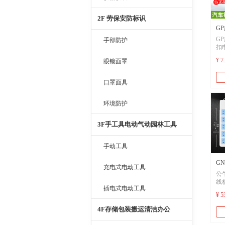
2F 劳保安防标识
GP
GP
手部防护
扣
扣
cr2
cr2
¥ 7
眼镜面罩
汽
汽
控
cr
口罩面具
控
众
cr
环境防护
众
3F手工具电动气动园林工具
手动工具
G
充电式电动工具
公
座
线
插电式电动工具
板
0.5
¥ 5
牛
米
快
4F存储包装搬运清洁办公
桩