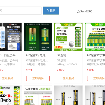
끠
搜索
ꀇ
RolyMRO
N315四位公牛插
GP超霸1号电池大
GP超霸
GP超霸9V方
牛插座、公牛拖
GP超霸1号电池大
GP超霸
GP超霸9V方
公牛排插
号电池一号老板方
lr44/ag13/a76/ag3/lr41
碱性九伏碳性
板、公牛插座
号电池一号老板方
lr44/ag13/a76/ag3/lr41
碱性九伏碳性
、公牛排插、公
太华帝美的煤气灶
纽扣电池电子温度
万用表无线话
/1/2/3/5/8/10/15/20
太华帝美的煤气灶
纽扣电池电子温度
万用表无线话
4.50
¥ 7.90
¥ 10.50
¥ 8.92
轨道插座、公牛
燃气灶专用电池天
计体温计手表游标
克风吉他贝斯
线
燃气灶专用电池天
计体温计手表游标
克风吉他贝斯
充、公牛充电
然气灶具燃气表热
卡尺钮扣1.5v锂电
器烟雾报警器
立即购买
立即购买
立即购买
立即购买
、usb快充
水器碱性碳性耐用
池192sg13/sr44
电池6f229v电
然气灶具燃气表热
卡尺钮扣1.5v锂电
器烟雾报警器
高温
池/6LR61
水器碱性碳性耐用
池192sg13/sr44
电池6f229v电
高温
池/6LR61