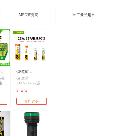
MRO研究院
ꁈ
工业品超市
块强
GP超霸
块强
GP超霸
电池
23A/27A/12v遥控
电池
23A/27A/12v遥控
筒麦
器电池卷帘门铃门
筒麦
器电池卷帘门铃门
¥ 14.94
烟感
禁led吸顶灯风扇灯
烟感
禁led吸顶灯风扇灯
层叠
吊扇灯车库卷闸门
立即购买
遥控器引闪器高伏
层叠
吊扇灯车库卷闸门
碱性小电池L1028
遥控器引闪器高伏
碱性小电池L1028